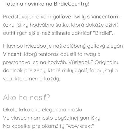
Totálna novinka na BirdieCountry!
Predstavujeme vám
golfové Twilly s Vincentom
–
úzku Silky hodvábnu šatku, ktorá dokáže oživiť
outfit rýchlejšie, než stihnete zakričať "Birdie!".
Hlavnou hviezdou je náš obľúbený golfový elegán
Vincent
, ktorý tentoraz opustil fairway a
presťahoval sa na hodváb. Výsledok? Originálny
doplnok pre ženy, ktoré milujú golf, farby, štýl a
veci, ktoré nemá každý.
Ako ho nosiť?
Okolo krku ako elegantnú mašľu
Vo vlasoch namiesto obyčajnej gumičky
Na kabelke pre okamžitý "wow efekt"