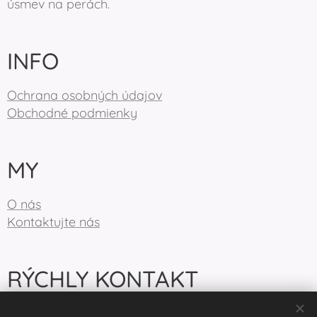
úsmev na perách.
INFO
Ochrana osobných údajov
Obchodné podmienky
MY
O nás
Kontaktujte nás
RÝCHLY KONTAKT
info@birdiecountry.com