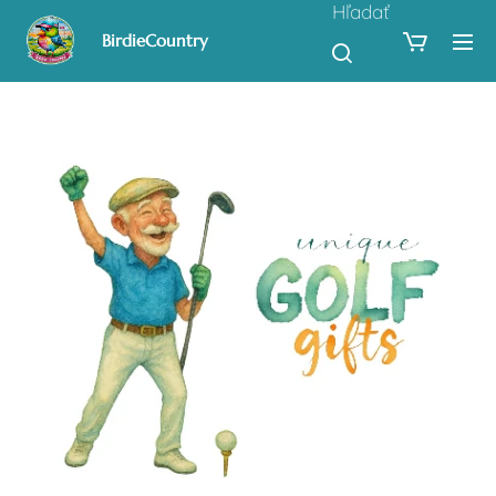
Hľadať
BirdieCountry