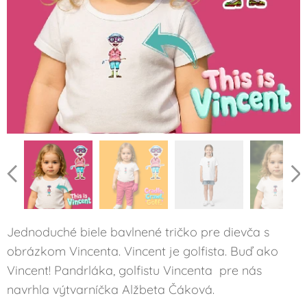
Jednoduché biele bavlnené tričko pre dievča s
obrázkom Vincenta. Vincent je golfista. Buď ako
Vincent! Pandrláka, golfistu Vincenta pre nás
navrhla výtvarníčka Alžbeta Čáková.