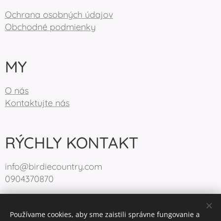
Ochrana osobných údajov
Obchodné podmienky
MY
O nás
Kontaktujte nás
RÝCHLY KONTAKT
info@birdiecountry.com
0904370870
Používame cookies, aby sme zaistili správne fungovanie a
BirdieCountry 2025
Cookies