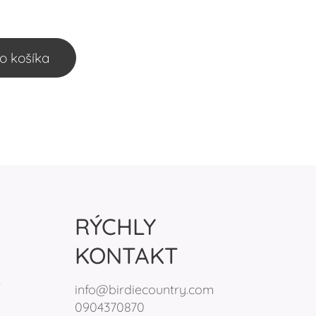
o košíka
RÝCHLY
KONTAKT
s
info@birdiecountry.com
0904370870