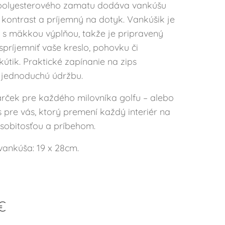
polyesterového zamatu dodáva vankúšu
 kontrast a príjemný na dotyk. Vankúšik je
s mäkkou výplňou, takže je pripravený
príjemniť vaše kreslo, pohovku či
útik. Praktické zapínanie na zips
jednoduchú údržbu.
arček pre každého milovníka golfu – alebo
 pre vás, ktorý premení každý interiér na
osobitosťou a príbehom.
ankúša: 19 x 28cm.
€