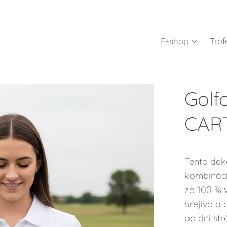
E-shop
Trof
Golf
CAR
Tento dek
kombinácio
zo 100 % 
hrejivo a 
po dni st