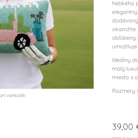
hebkého 
elegantný
dodávaný 
okamžite s
obľúbený k
umožňuje 
Ideálny d
malý luxus
miesto s 
Rozmery v
art vankúšik
art vankúšik
39,00