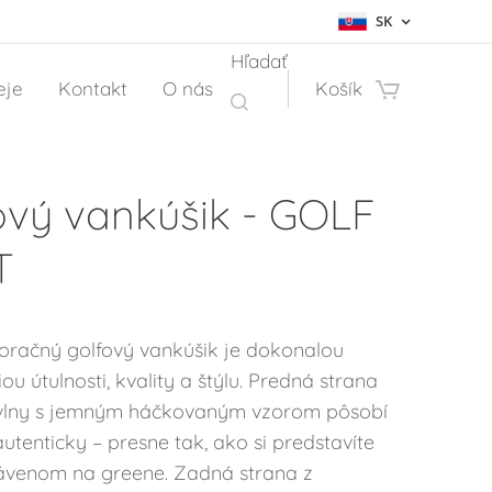
SK
Hľadať
eje
Kontakt
O nás
Košík
ový vankúšik - GOLF
T
oračný golfový vankúšik je dokonalou
u útulnosti, kvality a štýlu. Predná strana
vlny s jemným háčkovaným vzorom pôsobí
autenticky – presne tak, ako si predstavíte
rávenom na greene. Zadná strana z