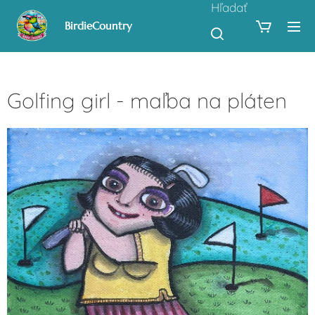
Hľadať
BirdieCountry
Golfing girl - maľba na pláten