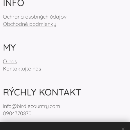
INFO
Ochrana osobných údajov
Obchodné podmienky
MY
O nás
Kontaktujte nás
RÝCHLY KONTAKT
info@birdiecountry.com
0904370870