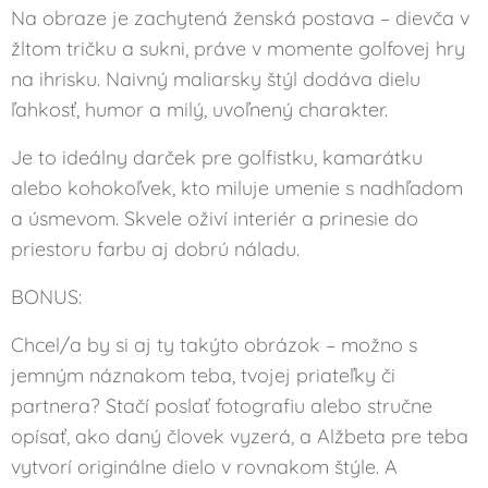
Na obraze je zachytená ženská postava – dievča v
žltom tričku a sukni, práve v momente golfovej hry
na ihrisku. Naivný maliarsky štýl dodáva dielu
ľahkosť, humor a milý, uvoľnený charakter.
Je to ideálny darček pre golfistku, kamarátku
alebo kohokoľvek, kto miluje umenie s nadhľadom
a úsmevom. Skvele oživí interiér a prinesie do
priestoru farbu aj dobrú náladu.
BONUS:
Chcel/a by si aj ty takýto obrázok – možno s
jemným náznakom teba, tvojej priateľky či
partnera? Stačí poslať fotografiu alebo stručne
opísať, ako daný človek vyzerá, a Alžbeta pre teba
vytvorí originálne dielo v rovnakom štýle. A