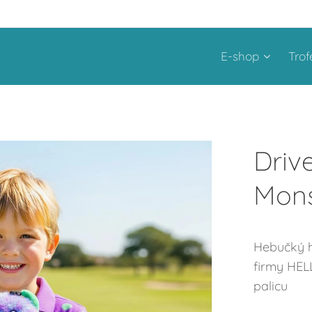
E-shop
Trof
Driv
Mons
Hebučký h
firmy HEL
palicu