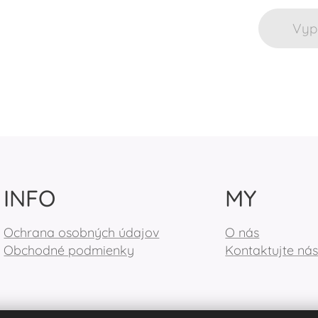
Vyp
INFO
MY
Ochrana osobných údajov
O nás
Obchodné podmienky
Kontaktujte ná