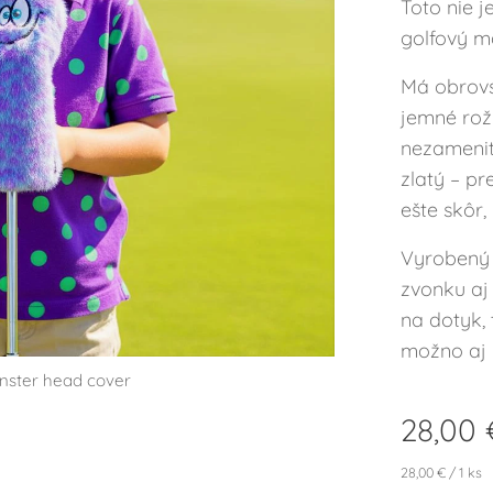
Toto nie j
golfový ma
Má obrovs
jemné rož
nezamenit
zlatý – pr
ešte skôr,
Vyrobený 
zvonku aj 
na dotyk, 
možno aj
nster head cover
nster head cover
nster head cover
nster head cover
ter head cover
28,00
28,00 € / 1 ks