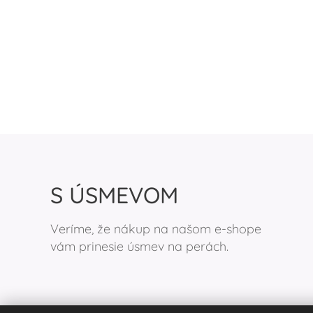
S ÚSMEVOM
Veríme, že nákup na našom e-shope
vám prinesie úsmev na perách.