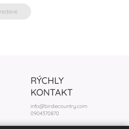
redané
RÝCHLY
KONTAKT
s
info@birdiecountry.com
0904370870