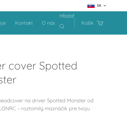
SK
Hľadať
eje
Kontakt
O nás
Košík
er cover Spotted
ter
eadcover na driver Spotted Monster od
LONRC – roztomilý maznáčik pre tvoju