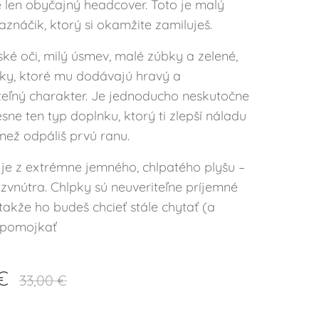
e len obyčajný headcover. Toto je malý
znáčik, ktorý si okamžite zamiluješ.
ké oči, milý úsmev, malé zúbky a zelené,
ky, ktoré mu dodávajú hravý a
eľný charakter. Je jednoducho neskutočne
esne ten typ doplnku, ktorý ti zlepší náladu
 než odpáliš prvú ranu.
je z extrémne jemného, chlpatého plyšu –
zvnútra. Chlpky sú neuveriteľne príjemné
takže ho budeš chcieť stále chytať (a
 pomojkať
€
33,00
€