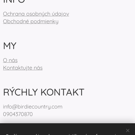
Ochrana osobných údajov
Obchodné podmienky
MY
O nás
Kontaktujte nás
RÝCHLY KONTAKT
info@birdiecountry.com
0904370870