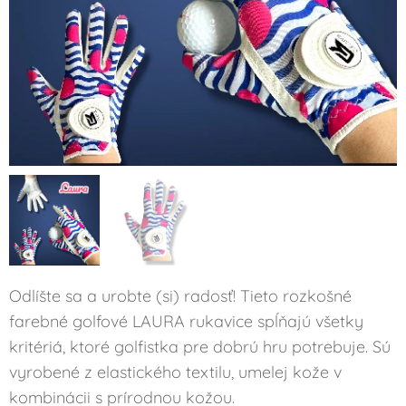
Odlíšte sa a urobte (si) radosť! Tieto rozkošné
farebné golfové LAURA rukavice spĺňajú všetky
kritériá, ktoré golfistka pre dobrú hru potrebuje. Sú
vyrobené z elastického textilu, umelej kože v
kombinácii s prírodnou kožou.